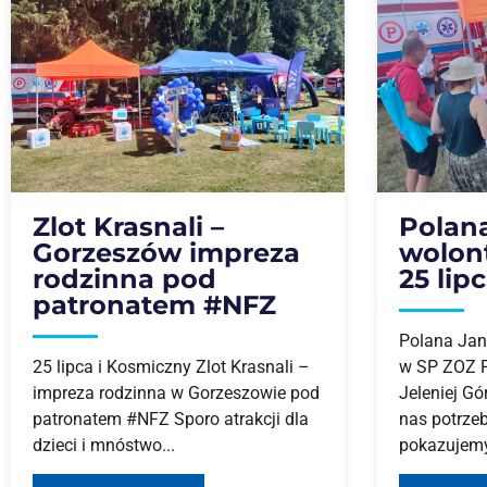
Zlot Krasnali –
Polan
Gorzeszów impreza
wolont
rodzinna pod
25 lip
patronatem #NFZ
Polana Jan
25 lipca i Kosmiczny Zlot Krasnali –
w SP ZOZ 
impreza rodzinna w Gorzeszowie pod
Jeleniej Gó
patronatem #NFZ Sporo atrakcji dla
nas potrzeb
dzieci i mnóstwo...
pokazujemy