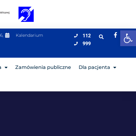
Ot
6,
Kalendarium
112
999
a
Zamówienia publiczne
Dla pacjenta