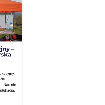
jny –
rska
dukacyjny,
ndę
iu Nas nie
edukacja,