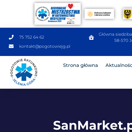
Główna siedziba:
75 752 64 62
58-570 J
@tkatnok
lp.gjeiwotogop
Strona główna
Aktualnośc
SanMarket.p