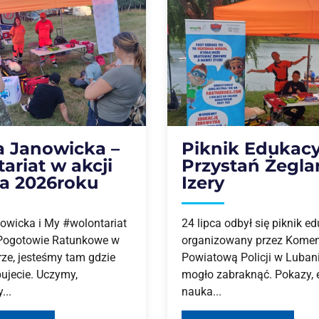
a Janowicka –
Piknik Edukacy
ariat w akcji
Przystań Żegla
ca 2026roku
Izery
owicka i My #wolontariat
24 lipca odbył się piknik e
Pogotowie Ratunkowe w
organizowany przez Kome
rze, jesteśmy tam gdzie
Powiatową Policji w Luban
ujecie. Uczymy,
mogło zabraknąć. Pokazy, 
...
nauka...