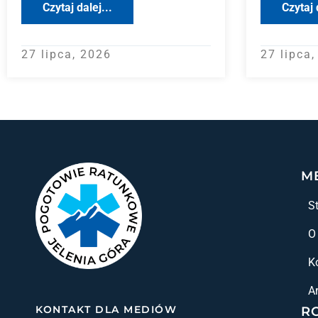
Czytaj dalej...
Czytaj 
27 lipca, 2026
27 lipca
M
S
O
K
A
KONTAKT DLA MEDIÓW
R