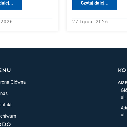
dalej...
Czytaj dalej...
, 2026
27 lipca, 2026
ENU
KO
trona Główna
AD
Gł
 nas
ul.
ontakt
Adr
ul.
rchiwum
ODO