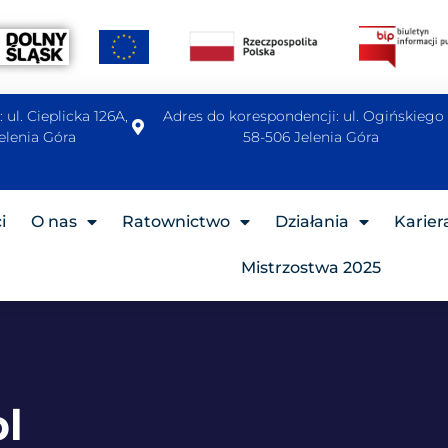
 ul. Cieplicka 126A,
Adres do korespondencji: ul. Ogińskiego 
elenia Góra
58-506 Jelenia Góra
i
O nas
Ratownictwo
Działania
Karier
Mistrzostwa 2025
l